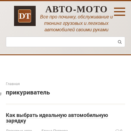
Перейти
АВТО-МОТО
к
контенту
Все про починку, обслуживание и
тюнинг грузовых и легковых
автомобилей своими руками
Поиск:
Главная
прикуриватель
Как выбрать идеальную автомобильную
зарядку
Легковые авто
Елена Петрова
0