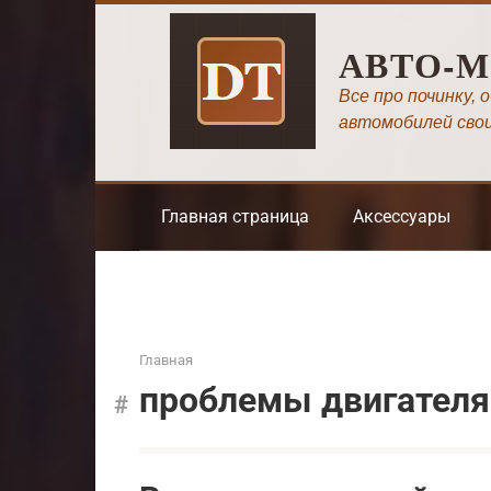
Перейти
к
АВТО-
контенту
Все про починку, 
автомобилей сво
Главная страница
Аксессуары
Главная
проблемы двигателя