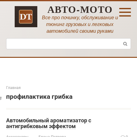
Перейти
АВТО-МОТО
к
контенту
Все про починку, обслуживание и
тюнинг грузовых и легковых
автомобилей своими руками
Поиск:
Главная
профилактика грибка
Автомобильный ароматизатор с
антигрибковым эффектом
Аксессуары
Елена Петрова
0