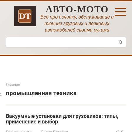
Перейти
АВТО-МОТО
к
контенту
Все про починку, обслуживание и
тюнинг грузовых и легковых
автомобилей своими руками
Поиск:
Главная
промышленная техника
Вакуумные установки для грузовиков: типы,
применение и выбор
Грузовые авто
Елена Петрова
0