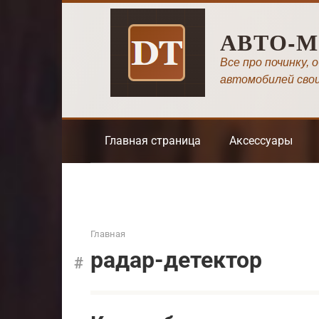
Перейти
к
АВТО-
контенту
Все про починку, 
автомобилей сво
Главная страница
Аксессуары
Главная
радар-детектор