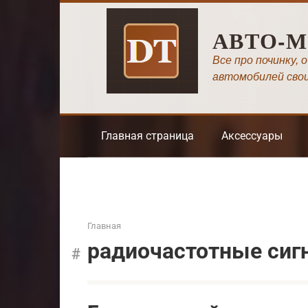
Перейти
к
АВТО-
контенту
Все про починку, 
автомобилей сво
Главная страница
Аксессуары
Главная
радиочастотные сиг