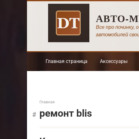
Перейти
к
АВТО-
контенту
Все про починку, 
автомобилей сво
Главная страница
Аксессуары
Главная
ремонт blis