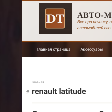
Перейти
к
АВТО-
контенту
Все про починку, 
автомобилей сво
Главная страница
Аксессуары
Главная
renault latitude