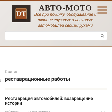
Перейти
АВТО-МОТО
к
контенту
Все про починку, обслуживание и
тюнинг грузовых и легковых
автомобилей своими руками
Поиск:
Главная
реставрационные работы
Реставрация автомобилей: возвращение
истории
Рейтинги
Елена Петрова
0