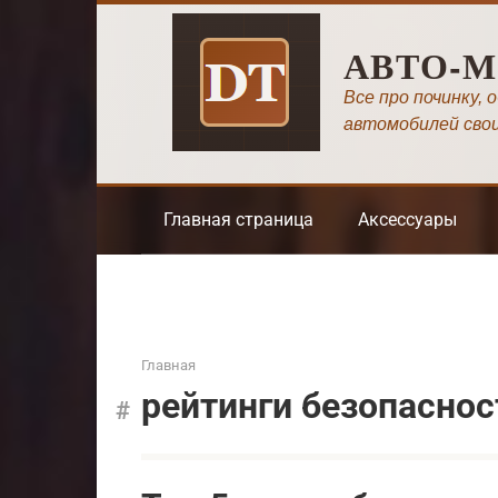
Перейти
к
АВТО-
контенту
Все про починку, 
автомобилей сво
Главная страница
Аксессуары
Главная
рейтинги безопаснос