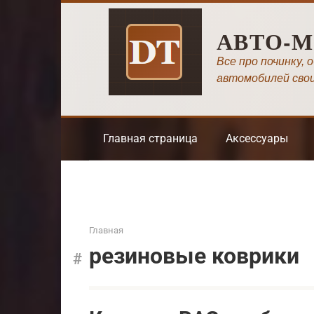
Перейти
к
АВТО-
контенту
Все про починку, 
автомобилей сво
Главная страница
Аксессуары
Главная
резиновые коврики