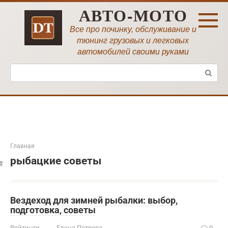
Перейти
АВТО-МОТО
к
контенту
Все про починку, обслуживание и
тюнинг грузовых и легковых
автомобилей своими руками
Поиск:
Главная
рыбацкие советы
Вездеход для зимней рыбалки: выбор,
подготовка, советы
Рейтинги
Елена Петрова
0