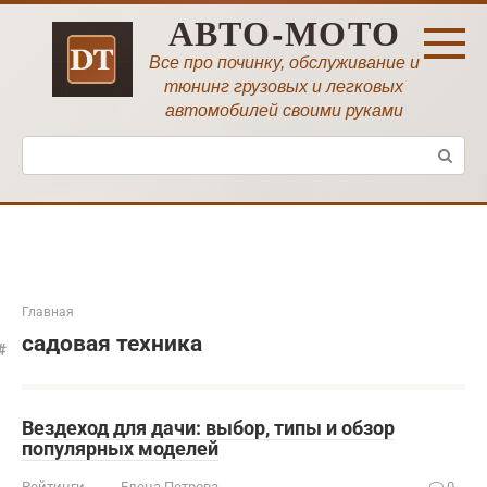
Перейти
АВТО-МОТО
к
контенту
Все про починку, обслуживание и
тюнинг грузовых и легковых
автомобилей своими руками
Поиск:
Главная
садовая техника
Вездеход для дачи: выбор, типы и обзор
популярных моделей
Рейтинги
Елена Петрова
0