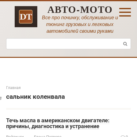
Перейти
АВТО-МОТО
к
контенту
Все про починку, обслуживание и
тюнинг грузовых и легковых
автомобилей своими руками
Поиск:
Главная
сальник коленвала
Течь масла в американском двигателе:
причины, диагностика и устранение
Рейтинги
Елена Петрова
0