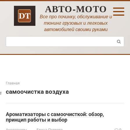
Перейти
АВТО-МОТО
к
контенту
Все про починку, обслуживание и
тюнинг грузовых и легковых
автомобилей своими руками
Поиск:
Главная
самоочистка воздуха
Ароматизаторы с самоочисткой: обзор,
принцип работы и выбор
Аксессуары
Елена Петрова
0