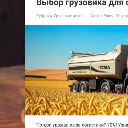
Выбор грузовика для 
Рубрика:
Грузовые авто
Автор:
Елена Петро
Потери урожая из-за логистики? 70%! Узн