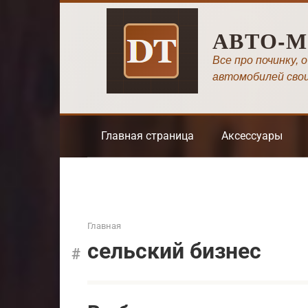
Перейти
к
АВТО-
контенту
Все про починку, 
автомобилей сво
Главная страница
Аксессуары
Главная
сельский бизнес