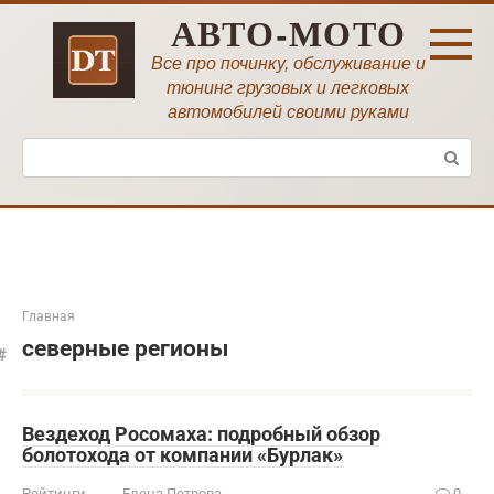
Перейти
АВТО-МОТО
к
контенту
Все про починку, обслуживание и
тюнинг грузовых и легковых
автомобилей своими руками
Поиск:
Главная
северные регионы
Вездеход Росомаха: подробный обзор
болотохода от компании «Бурлак»
Рейтинги
Елена Петрова
0