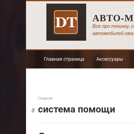
Перейти
к
АВТО-
контенту
Все про починку, 
автомобилей сво
Главная страница
Аксессуары
Главная
система помощи