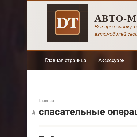
Перейти
к
АВТО-
контенту
Все про починку, 
автомобилей сво
Главная страница
Аксессуары
Главная
спасательные опера