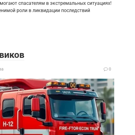
могают спасателям в экстремальных ситуациях!
менимой роли в ликвидации последствий
виков
ва
0