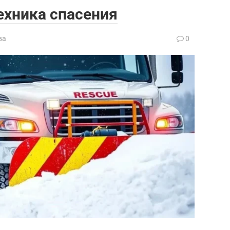
ехника спасения
ва
0