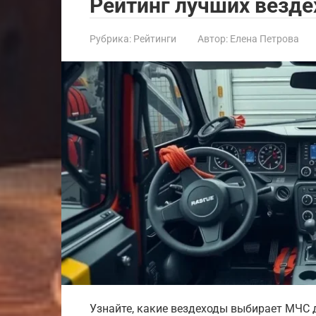
Рейтинг лучших везд
Рубрика:
Рейтинги
Автор:
Елена Петрова
Узнайте, какие вездеходы выбирает МЧС 