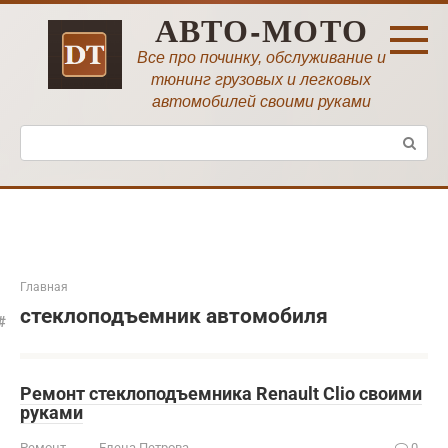
Перейти
АВТО-МОТО
к
контенту
Все про починку, обслуживание и
тюнинг грузовых и легковых
автомобилей своими руками
Поиск:
Главная
стеклоподъемник автомобиля
Ремонт стеклоподъемника Renault Clio своими
руками
Ремонт
Елена Петрова
0