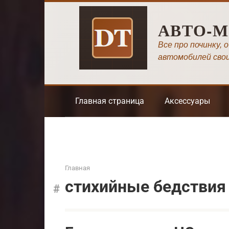
Перейти
к
АВТО-
контенту
Все про починку, 
автомобилей сво
Главная страница
Аксессуары
Главная
стихийные бедствия