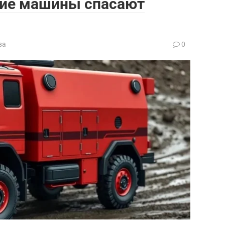
кие машины спасают
ва
0