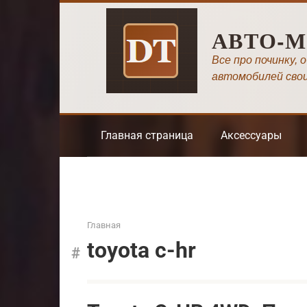
Перейти
к
АВТО-
контенту
Все про починку, 
автомобилей сво
Главная страница
Аксессуары
Главная
toyota c-hr