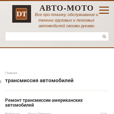
Перейти
АВТО-МОТО
к
контенту
Все про починку, обслуживание и
тюнинг грузовых и легковых
автомобилей своими руками
Поиск:
Главная
трансмиссия автомобилей
Ремонт трансмиссии американских
автомобилей
Рейтинги
Елена Петрова
0