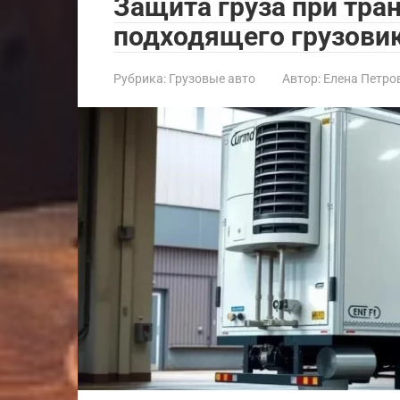
Защита груза при тра
подходящего грузови
Рубрика:
Грузовые авто
Автор:
Елена Петро