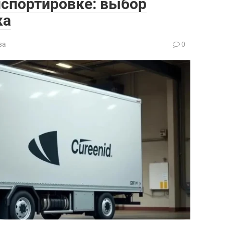
нспортировке: выбор
ка
ва
0