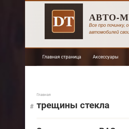
Перейти
к
АВТО-
контенту
Все про починку, 
автомобилей сво
Главная страница
Аксессуары
Главная
трещины стекла