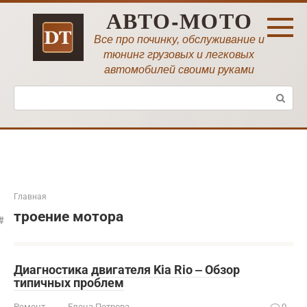
Перейти
АВТО-МОТО
к
контенту
Все про починку, обслуживание и
тюнинг грузовых и легковых
автомобилей своими руками
Поиск:
Главная
троение мотора
Диагностика двигателя Kia Rio ‒ Обзор
типичных проблем
Ремонт
Елена Петрова
0