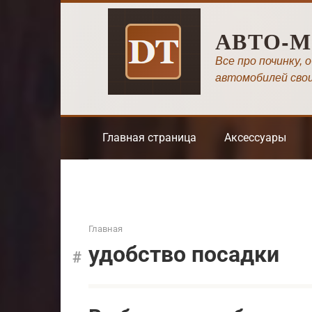
Перейти
к
АВТО-
контенту
Все про починку, 
автомобилей сво
Главная страница
Аксессуары
Главная
удобство посадки