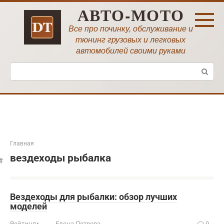
Перейти
АВТО-МОТО
к
контенту
Все про починку, обслуживание и
тюнинг грузовых и легковых
автомобилей своими руками
Поиск:
Главная
вездеходы рыбалка
Вездеходы для рыбалки: обзор лучших
моделей
Рейтинги
Елена Петрова
0