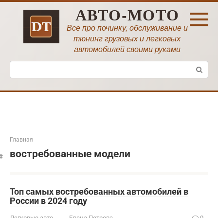
Перейти
АВТО-МОТО
к
контенту
Все про починку, обслуживание и
тюнинг грузовых и легковых
автомобилей своими руками
Поиск:
Главная
востребованные модели
Топ самых востребованных автомобилей в
России в 2024 году
Легковые авто
Елена Петрова
0