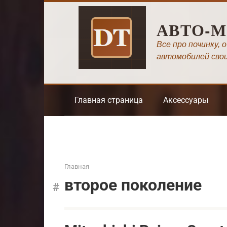
Перейти
к
АВТО-
контенту
Все про починку, 
автомобилей сво
Главная страница
Аксессуары
Главная
второе поколение