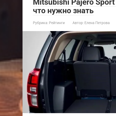
Mitsubishi Pajero Spor
что нужно знать
Рубрика:
Рейтинги
Автор:
Елена Петрова