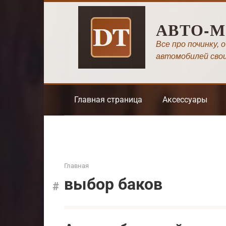
Перейти
к
АВТО-
контенту
Все про починку, 
автомобилей сво
Главная страница
Аксессуары
Главная
выбор баков