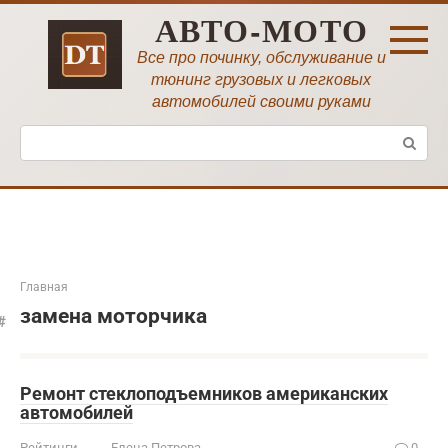
Перейти
АВТО-МОТО
к
контенту
Все про починку, обслуживание и
тюнинг грузовых и легковых
автомобилей своими руками
Поиск:
Главная
замена моторчика
Ремонт стеклоподъемников американских
автомобилей
Рейтинги
Елена Петрова
0