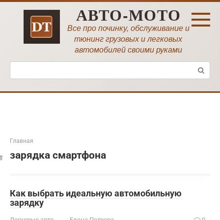
Перейти
АВТО-МОТО
к
контенту
Все про починку, обслуживание и
тюнинг грузовых и легковых
автомобилей своими руками
Поиск:
Главная
зарядка смартфона
Как выбрать идеальную автомобильную
зарядку
Легковые авто
Елена Петрова
0