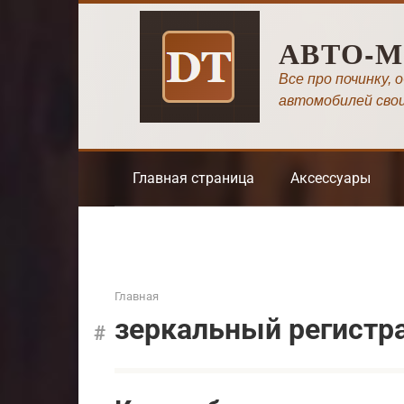
Перейти
к
АВТО-
контенту
Все про починку, 
автомобилей сво
Главная страница
Аксессуары
Главная
зеркальный регистр