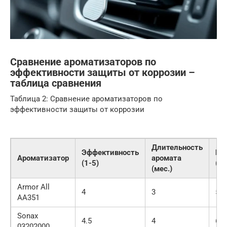
Сравнение ароматизаторов по
эффективности защиты от коррозии –
таблица сравнения
Таблица 2: Сравнение ароматизаторов по
эффективности защиты от коррозии
Длительность
Эффективность
Це
Ароматизатор
аромата
(1-5)
(ру
(мес.)
Armor All
4
3
50
AA351
Sonax
4.5
4
60
03202000