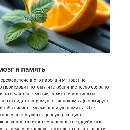
мозг и память
 свежеиспеченного пирога и мгновенно
то происходит потому, что обоняние тесно связано
ая отвечает за эмоции, память и инстинкты.
запахах идет напрямую к гиппокампу (формирует
обрабатывает эмоциональную память). Это
мгновенно запускать цепную реакцию
х реакций, таких как учащенное сердцебиение
ря, я сама удивлялась, насколько сильно запахи