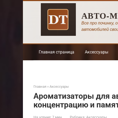
Перейти
к
АВТО-
контенту
Все про починку, 
автомобилей сво
Главная страница
Аксессуары
Главная
»
Аксессуары
Ароматизаторы для ав
концентрацию и памят
На чтение:
7 мин
Рубрика:
Аксессуары