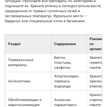
ситуации. Разложите все препараты по категориям и
подпишите их. Храните аптечку в легкодоступном месте,
защищенном от прямых солнечных лучей и
экстремальных температур. Идеальное место –
бардачок или специальный отсек в багажнике.
Рекоменд
Раздел
Содержимое
по
организа
Бинты,
Хранить в
Перевязочные
пластырь,
герметич
материалы
салфетки
пакете
Хлоргексидин,
Хранить в
Антисептики
перекись
оригинал
водорода
упаковке
Хранить в
Обезболивающие и
Анальгин,
отдельно
жаропонижающие
парацетамол
пакете с