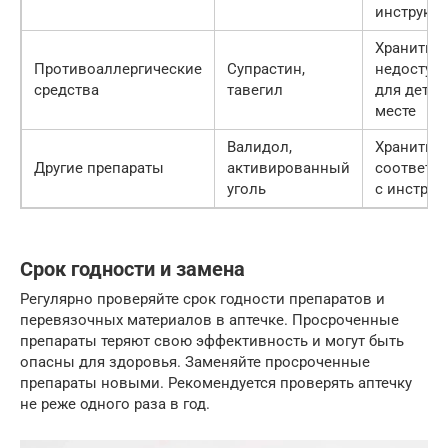
инструкц
Хранить в
Противоаллергические
Супрастин,
недоступ
средства
тавегил
для детей
месте
Валидол,
Хранить в
Другие препараты
активированный
соответс
уголь
с инструк
Срок годности и замена
Регулярно проверяйте срок годности препаратов и
перевязочных материалов в аптечке. Просроченные
препараты теряют свою эффективность и могут быть
опасны для здоровья. Заменяйте просроченные
препараты новыми. Рекомендуется проверять аптечку
не реже одного раза в год.