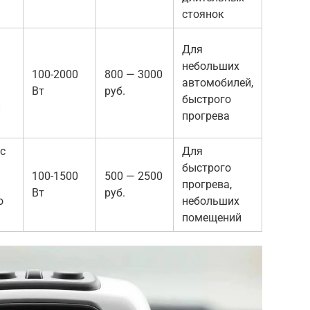
а
стоянок
Для
небольших
100-2000
800 — 3000
автомобилей,
Вт
руб.
быстрого
й
прогрева
с
Для
быстрого
100-1500
500 — 2500
прогрева,
Вт
руб.
о
небольших
помещений