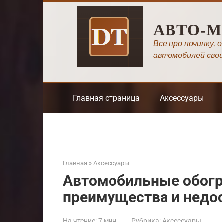
Перейти
к
АВТО-
контенту
Все про починку, 
автомобилей сво
Главная страница
Аксессуары
Главная
»
Аксессуары
Автомобильные обогр
преимущества и недо
На чтение:
7 мин
Рубрика:
Аксессуары