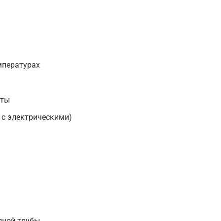
мпературах
оты
 с электрическими)
пной трубы