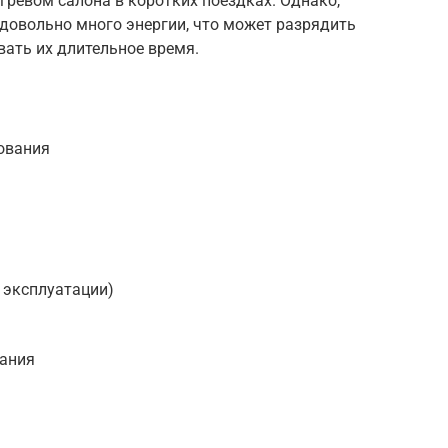
огревом салона в коротких поездках. Однако,
 довольно много энергии, что может разрядить
вать их длительное время.
ования
 эксплуатации)
вания