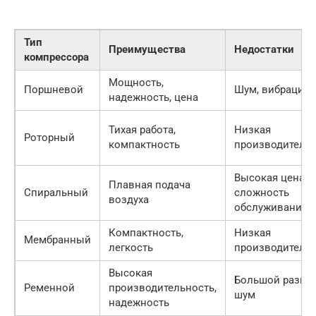
Тип
Преимущества
Недостатки
компрессора
Мощность,
Поршневой
Шум, вибрация
надежность, цена
Тихая работа,
Низкая
Роторный
компактность
производитель
Высокая цена,
Плавная подача
Спиральный
сложность
воздуха
обслуживания
Компактность,
Низкая
Мембранный
легкость
производитель
Высокая
Большой размер
Ременной
производительность,
шум
надежность