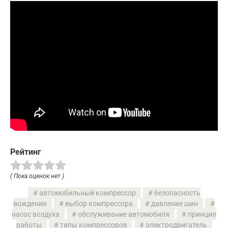
Рейтинг
( Пока оценок нет )
автомобильный компрессор
безопасность
вождения
выбор компрессора
давление шин
насос воздуха
обслуживание автомобиля
принцип
работы
типы компрессоров
электродвигатель