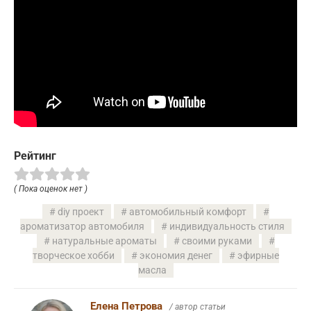
Рейтинг
( Пока оценок нет )
diy проект
автомобильный комфорт
ароматизатор автомобиля
индивидуальность стиля
натуральные ароматы
своими руками
творческое хобби
экономия денег
эфирные
масла
Елена Петрова
/ автор статьи