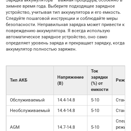
Зарядка аккумулятора – важная процедура, особенно в
зимнее время года. Выберите подходящее зарядное
устройство, учитывая тип аккумулятора и его емкость.
Следуйте пошаговой инструкции и соблюдайте меры
безопасности. Неправильная зарядка может привести к
повреждению аккумулятора. Я всегда использую
автоматическое зарядное устройство, оно само
определяет уровень заряда и прекращает зарядку, когда
аккумулятор полностью заряжен.
Ток
Напряжение
зарядки
Тип АКБ
Режим
(В)
(%) от
емкости
Обслуживаемый
14.4-14.8
5-10
Станда
Необслуживаемый
14.4-14.8
5-10
Станда
Специ
AGM
14.7-14.8
5-10
режим 