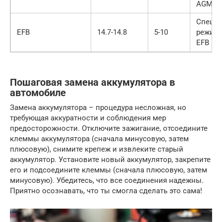
AGM
Специ
EFB
14.7-14.8
5-10
режим 
EFB
Пошаговая замена аккумулятора в
автомобиле
Замена аккумулятора – процедура несложная, но
требующая аккуратности и соблюдения мер
предосторожности. Отключите зажигание, отсоедините
клеммы аккумулятора (сначала минусовую, затем
плюсовую), снимите крепеж и извлеките старый
аккумулятор. Установите новый аккумулятор, закрепите
его и подсоедините клеммы (сначала плюсовую, затем
минусовую). Убедитесь, что все соединения надежны.
Приятно осознавать, что ты смогла сделать это сама!