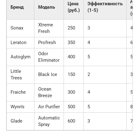
Дли
Цена
Эффективность
Бренд
Модель
аро
(руб.)
(1-5)
(не
Xtreme
Sonax
250
3
4
Fresh
Leraton
Profresh
350
4
6
Odor
Autoglym
400
5
5
Eliminator
Little
Black Ice
150
2
3
Trees
Ocean
Fraiche
300
4
5
Breeze
Wynn’s
Air Purifier
500
5
8
Automatic
Glade
600
3
7
Spray