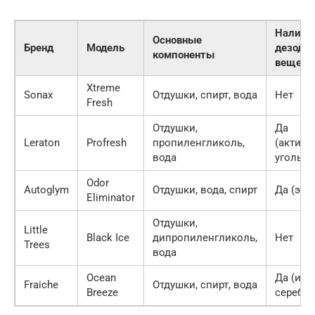
Наличи
Основные
Бренд
Модель
дезодо
компоненты
вещест
Xtreme
Sonax
Отдушки, спирт, вода
Нет
Fresh
Отдушки,
Да
Leraton
Profresh
пропиленгликоль,
(актив
вода
уголь)
Odor
Autoglym
Отдушки, вода, спирт
Да (эн
Eliminator
Отдушки,
Little
Black Ice
дипропиленгликоль,
Нет
Trees
вода
Ocean
Да (ио
Fraiche
Отдушки, спирт, вода
Breeze
серебра