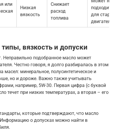
Может не
ая или
Снижает
Низкая
подходить
ческая
расход
вязкость
для старых
топлива
двигателей
 типы, вязкость и допуски
г. Неправильно подобранное масло может
теля. Честно говоря, я долго разбиралась в этом
па масел: минеральное, полусинтетическое и
учше, но и дороже. Важно также учитывать
фрами, например, 5W-30. Первая цифра (с буквой
о течет при низких температурах, а вторая – его
стандарты, которые подтверждают, что масло
. Информацию о допусках можно найти в
биля.