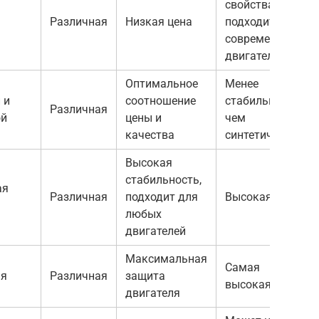
свойства, не
Различная
Низкая цена
подходит для
современных
двигателей
Оптимальное
Менее
 и
соотношение
стабильно,
Различная
ой
цены и
чем
качества
синтетическое
Высокая
стабильность,
ая
Различная
подходит для
Высокая цена
любых
двигателей
Максимальная
Самая
ая
Различная
защита
высокая цена
двигателя