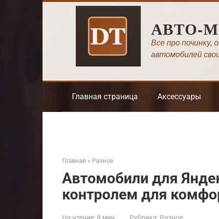
Перейти
к
АВТО-
контенту
Все про починку, 
автомобилей сво
Главная страница
Аксессуары
Главная
»
Разное
Автомобили для Яндек
контролем для комфо
На чтение:
8 мин
Рубрика:
Разное