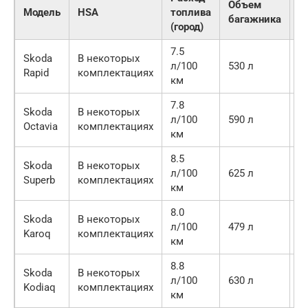
Объем
Ц
Модель
HSA
топлива
багажника
(
(город)
7.5
Skoda
В некоторых
л/100
530 л
1 
Rapid
комплектациях
км
7.8
Skoda
В некоторых
л/100
590 л
1 
Octavia
комплектациях
км
8.5
Skoda
В некоторых
л/100
625 л
2 
Superb
комплектациях
км
8.0
Skoda
В некоторых
л/100
479 л
2 
Karoq
комплектациях
км
8.8
Skoda
В некоторых
л/100
630 л
2 
Kodiaq
комплектациях
км