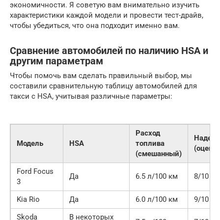
экономичности. Я советую вам внимательно изучить
характеристики каждой модели и провести тест-драйв,
чтобы убедиться, что она подходит именно вам.
Сравнение автомобилей по наличию HSA и
другим параметрам
Чтобы помочь вам сделать правильный выбор, мы
составили сравнительную таблицу автомобилей для
такси с HSA, учитывая различные параметры:
Расход
Надеж
Модель
HSA
топлива
(оценка
(смешанный)
Ford Focus
Да
6.5 л/100 км
8/10
3
Kia Rio
Да
6.0 л/100 км
9/10
Skoda
В некоторых