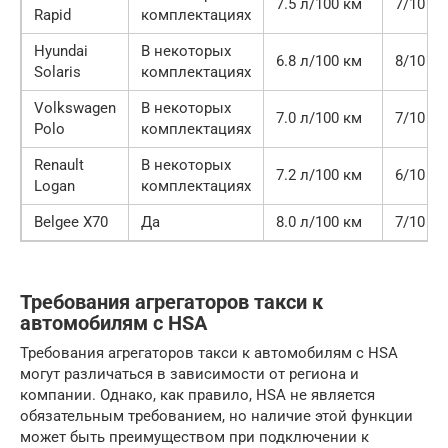
7.5 л/100 км
7/10
Rapid
комплектациях
Hyundai
В некоторых
6.8 л/100 км
8/10
Solaris
комплектациях
Volkswagen
В некоторых
7.0 л/100 км
7/10
Polo
комплектациях
Renault
В некоторых
7.2 л/100 км
6/10
Logan
комплектациях
Belgee X70
Да
8.0 л/100 км
7/10
Требования агрегаторов такси к
автомобилям с HSA
Требования агрегаторов такси к автомобилям с HSA
могут различаться в зависимости от региона и
компании. Однако, как правило, HSA не является
обязательным требованием, но наличие этой функции
может быть преимуществом при подключении к