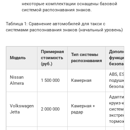
некоторые комплектации оснащены базовой
системой распознавания знаков.
Таблица 1: Сравнение автомобилей для такси с
системами распознавания знаков (начальный уровень)
Примерная
Дополнит
Тип системы
Модель
стоимость
функции
распознавания
(руб.)
безопасн
ABS, ESP,
Nissan
1 500 000
Камерная
подушки
Almera
безопасн
Адаптив
круиз-кон
Volkswagen
Камерная +
2 000 000
система
Jetta
радар
экстренн
торможен