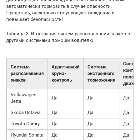
автоматически тормозить в случае опасности.
Представь, насколько это упрощает вождение и
повышает безопасность!
Таблица 3: Интеграция систем распознавания знаков с
другими системами помощи водителю
Систем
Система
Адаптивный
Система
контро
распознавания
круиз-
экстренного
полосы
знаков
контроль
торможения
движен
Volkswagen
Да
Да
Да
Jetta
Skoda Octavia
Да
Да
Да
Toyota Camry
Да
Да
Да
Hyundai Sonata
Да
Да
Да