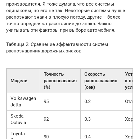
производителя. Я тоже думала, что все системы
одинаковы, но это не так! Некоторые системы лучше
распознают знаки в плохую погоду, другие – более
точно определяют расстояние до знака. Важно
учитывать эти факторы при выборе автомобиля.
Таблица 2: Сравнение эффективности систем
распознавания дорожных знаков
Точность
Скорость
Устой
Модель
распознавания
распознавания
к пог
(%)
(сек)
услов
Volkswagen
95
0.2
Отлич
Jetta
Skoda
92
0.3
Хорош
Octavia
Toyota
90
0.4
Хорош