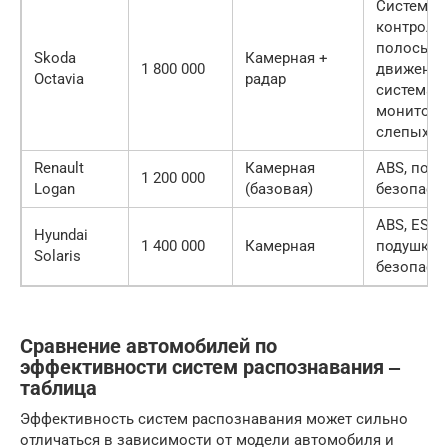
Система
контроля
полосы
Skoda
Камерная +
1 800 000
движения
Octavia
радар
система
монитори
слепых з
Renault
Камерная
ABS, под
1 200 000
Logan
(базовая)
безопасн
ABS, ESP,
Hyundai
1 400 000
Камерная
подушки
Solaris
безопасн
Сравнение автомобилей по
эффективности систем распознавания ‒
таблица
Эффективность систем распознавания может сильно
отличаться в зависимости от модели автомобиля и