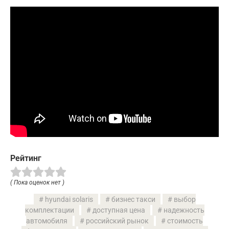
Рейтинг
( Пока оценок нет )
hyundai solaris
бизнес такси
выбор
комплектации
доступная цена
надежность
автомобиля
российский рынок
стоимость