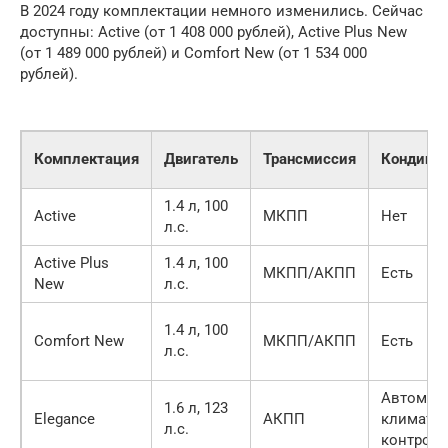
В 2024 году комплектации немного изменились. Сейчас
доступны: Active (от 1 408 000 рублей), Active Plus New
(от 1 489 000 рублей) и Comfort New (от 1 534 000
рублей).
Комплектация
Двигатель
Трансмиссия
Кондици
1.4 л, 100
Active
МКПП
Нет
л.с.
Active Plus
1.4 л, 100
МКПП/АКПП
Есть
New
л.с.
1.4 л, 100
Comfort New
МКПП/АКПП
Есть
л.с.
Автомат
1.6 л, 123
Elegance
АКПП
климат-
л.с.
контроль