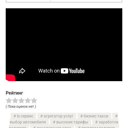
Рейтинг
( Пока оценок нет )
ls сервис
агрегатор услуг
бизнес такси
выбор автомобиля
высокие тарифы
заработок
водителя
локализация авто
премиум водитель