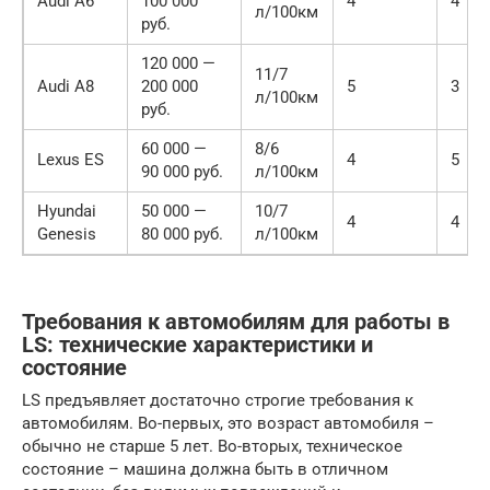
Audi A6
100 000
4
4
л/100км
руб.
120 000 —
11/7
Audi A8
200 000
5
3
л/100км
руб.
60 000 —
8/6
Lexus ES
4
5
90 000 руб.
л/100км
Hyundai
50 000 —
10/7
4
4
Genesis
80 000 руб.
л/100км
Требования к автомобилям для работы в
LS: технические характеристики и
состояние
LS предъявляет достаточно строгие требования к
автомобилям. Во-первых, это возраст автомобиля –
обычно не старше 5 лет. Во-вторых, техническое
состояние – машина должна быть в отличном