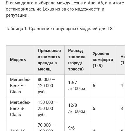
Я сама долго выбирала между Lexus и Audi A6, и в итоге
остановилась на Lexus из-за его надежности и
репутации.
Таблица 1: Сравнение популярных моделей для LS
Примерная
Расход
Уровень
стоимость
топлива
Наде
Модель
комфорта
аренды в
(город/
(1-5)
(1-5)
месяц
трасса)
Mercedes-
80 000 —
10/7
Benz E-
120 000
5
4
л/100км
Class
руб.
Mercedes-
150 000 —
12/8
Benz S-
250 000
5
3
л/100км
Class
руб.
70 000 —
9/6