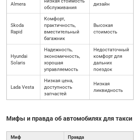
низкая стоимость
Almera
дизайн
обслуживания
Комфорт,
Skoda
практичность,
Высокая
Rapid
вместительный
стоимость
багажник
Надежность,
Недостаточный
Hyundai
экономичность,
комфорт для
Solaris
хорошая
дальних
управляемость
поездок
Низкая цена,
Низкая
Lada Vesta
доступность
ликвидность
запчастей
Мифы и правда об автомобилях для такси
Миф
Правда