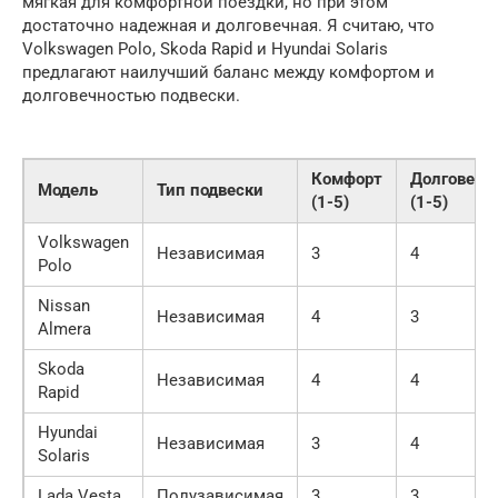
мягкая для комфортной поездки, но при этом
достаточно надежная и долговечная. Я считаю, что
Volkswagen Polo, Skoda Rapid и Hyundai Solaris
предлагают наилучший баланс между комфортом и
долговечностью подвески.
Комфорт
Долговечн
Модель
Тип подвески
(1-5)
(1-5)
Volkswagen
Независимая
3
4
Polo
Nissan
Независимая
4
3
Almera
Skoda
Независимая
4
4
Rapid
Hyundai
Независимая
3
4
Solaris
Lada Vesta
Полузависимая
3
3