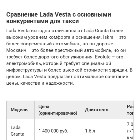
Сравнение Lada Vesta с основными
конкурентами для такси
Lada Vesta выгодно отличается от Lada Granta более
высоким уровнем комфорта и оснащения. Iskra – это
более современный автомобиль, но он дороже.
Москвич – это более престижный автомобиль, но он
требует более дорогого обслуживания. Evolute – это
электромобиль, который требует специальной
инфраструктуры и более высокой стоимости зарядки. В
целом, Lada Vesta предлагает оптимальное сочетание
цены, качества и надежности.
Цена
Расхо
Модель
Двигатель
(ориентировочно)
топл
7.0
Lada
1 400 000 руб.
1.6 л
л/100
Granta
км